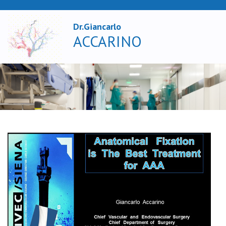
Dr.Giancarlo
X
ACCARINO