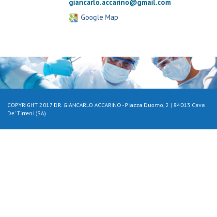
giancarlo.accarino@gmail.com
Google Map
COPYRIGHT 2017 DR. GIANCARLO ACCARINO - Piazza Duomo, 2 | 84013 Cava
De' Tirreni (SA)