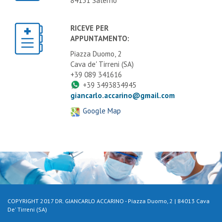
RICEVE PER
APPUNTAMENTO:
Piazza Duomo, 2
Cava de' Tirreni (SA)
+39 089 341616
+39 3493834945
giancarlo.accarino@gmail.com
Google Map
COPYRIGHT 2017 DR. GIANCARLO ACCARINO - Piazza Duomo, 2 | 84013 Cava
De' Tirreni (SA)