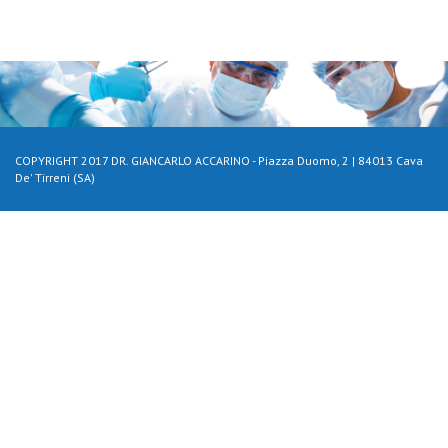
COPYRIGHT 2017 DR. GIANCARLO ACCARINO - Piazza Duomo, 2 | 84013 Cava
De' Tirreni (SA)