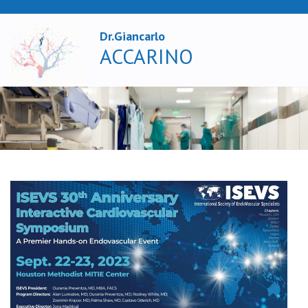
Dr.Giancarlo
X
ACCARINO