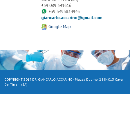
+39 089 341616
+39 3493834945
giancarlo.accarino@gmail.com
Google Map
COPYRIGHT 2017 DR. GIANCARLO ACCARINO - Piazza Duomo, 2 | 84013 Cava
De' Tirreni (SA)