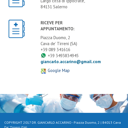
Largo città di Ippocrate,
84131 Salerno
RICEVE PER
APPUNTAMENTO:
Piazza Duomo, 2
Cava de' Tirreni (SA)
+39 089 341616
+39 3493834945
giancarlo.accarino@gmail.com
Google Map
COPYRIGHT 2017 DR. GIANCARLO ACCARINO - Piazza Duomo, 2 | 84013 Cava
De' Tirreni (SA)